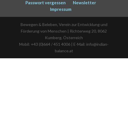
Passwort vergessen
Newsletter
Impressum
Bewegen & Beleben, Verein zur Entwicklung und
Förderung von Menschen | Richterweg 20, 8062
Kumberg, Österreich
Mobil: +43 (0)664 / 451 4006 | E-Mail: info@indian-
balance.at