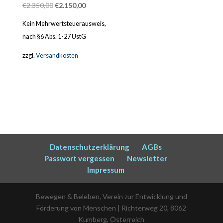
Ursprünglicher
Aktueller
€
2.350,00
€
2.150,00
Preis
Preis
Kein Mehrwertsteuerausweis,
war:
ist:
nach §6 Abs. 1-27 UstG
€2.350,00
€2.150,00.
zzgl.
Versandkosten
Datenschutzerklärung
AGBs
Passwort vergessen
Newsletter
Impressum
Bewegen & Beleben, Verein zur Entwicklung und
Förderung von Menschen | Richterweg 20, 8062
Kumberg, Österreich