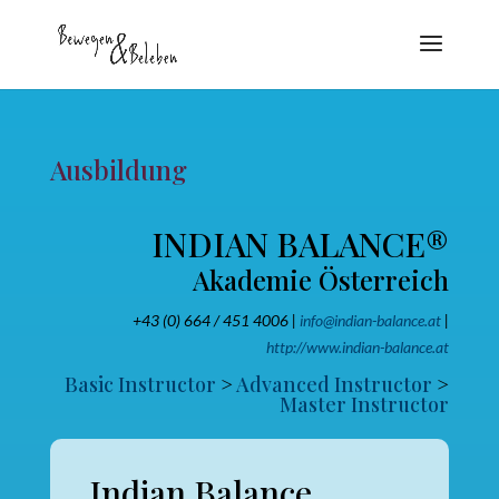
Ausbildung
INDIAN BALANCE®
Akademie Österreich
+43 (0) 664 / 451 4006 |
info@indian-balance.at
|
http://www.indian-balance.at
Basic Instructor
>
Advanced Instructor
>
Master Instructor
Indian Balance