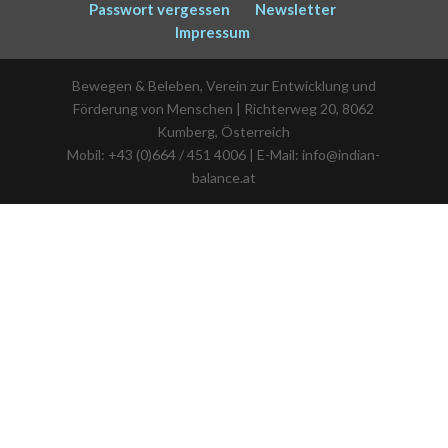
Passwort vergessen
Newsletter
Impressum
Bewegen & Beleben, Verein zur Entwicklung und
Förderung von Menschen | Richterweg 20, 8062
Kumberg, Österreich
Mobil: +43 (0)664 / 451 4006 | E-Mail: info@indian-
balance.at