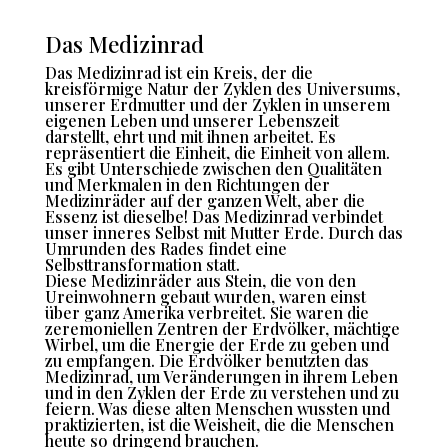
Das Medizinrad
Das Medizinrad ist ein Kreis, der die
kreisförmige Natur der Zyklen des Universums,
unserer Erdmutter und der Zyklen in unserem
eigenen Leben und unserer Lebenszeit
darstellt, ehrt und mit ihnen arbeitet. Es
repräsentiert die Einheit, die Einheit von allem.
Es gibt Unterschiede zwischen den Qualitäten
und Merkmalen in den Richtungen der
Medizinräder auf der ganzen Welt, aber die
Essenz ist dieselbe! Das Medizinrad verbindet
unser inneres Selbst mit Mutter Erde. Durch das
Umrunden des Rades findet eine
Selbsttransformation statt.
Diese Medizinräder aus Stein, die von den
Ureinwohnern gebaut wurden, waren einst
über ganz Amerika verbreitet. Sie waren die
zeremoniellen Zentren der Erdvölker, mächtige
Wirbel, um die Energie der Erde zu geben und
zu empfangen. Die Erdvölker benutzten das
Medizinrad, um Veränderungen in ihrem Leben
und in den Zyklen der Erde zu verstehen und zu
feiern. Was diese alten Menschen wussten und
praktizierten, ist die Weisheit, die die Menschen
heute so dringend brauchen.