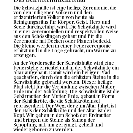
Die Schwitzhütte ist eine heilige Zeremonie, die
von den indigenen Völkern und den
erdzentrierten Völkern von heute als
Reinigungsritus für Körper, Geist, Herz und
Seele durchgeführt wird. Die Schwitzhütte wird
in einer zeremoniellen und respektvollen Weise
aus den Schösslingen gebaut und für die
Zeremonie mit Decken oder Planen bedeckt.
Die Steine werden in einer Feuerzeremonie
erhitzt und in die Loge gebracht, um Wärme zu
erzeugen.
An der Vorderseite der Schwitzhütte wird eine
Feuerstelle errichtet und in der Schwitzhütte ein
Altar aufgebaut. Damit wird ein heiliger Pfad
geschaffen, durch den die erhitzten Steine in die
Schwitzhütte gebracht werden. Dieser heilige
Pfad steht für die Verbindung zwischen Mutter
Erde und der Schöpfung. Die Schwitzhütte ist die
Gebärmutter der Mutter Erde, gebaut in Form
der Schildkröte, die die Schildkröteinsel
repräsentiert. Der Weg, der zum Altar führt, ist
der Hals der Schildkröte und der Altar ist der
Kopf. Wir gehen in den Schoß der Erdmutter
und bringen die Steine als Samen der
Schöpfung mit, um gereinigt, geheilt und
wiedergeboren zu werden.