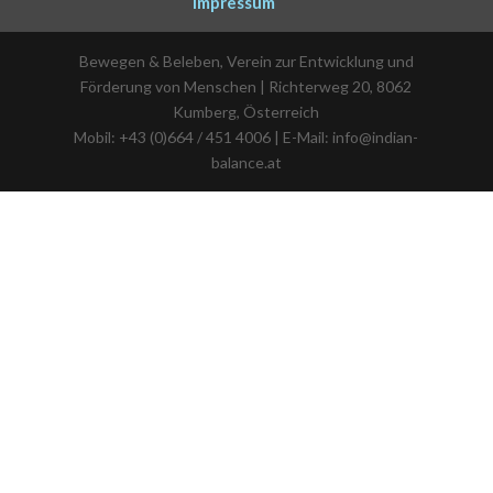
Impressum
Bewegen & Beleben, Verein zur Entwicklung und
Förderung von Menschen | Richterweg 20, 8062
Kumberg, Österreich
Mobil: +43 (0)664 / 451 4006 | E-Mail: info@indian-
balance.at