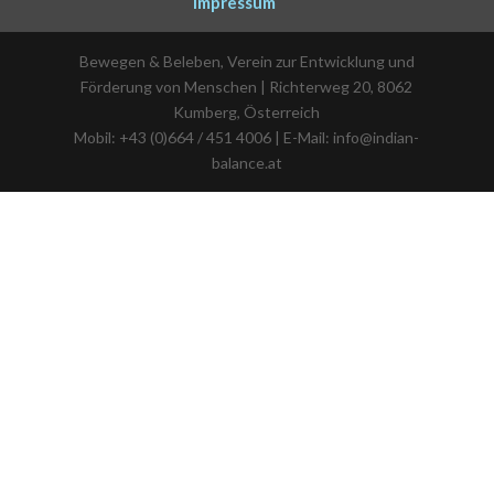
Impressum
Bewegen & Beleben, Verein zur Entwicklung und
Förderung von Menschen | Richterweg 20, 8062
Kumberg, Österreich
Mobil: +43 (0)664 / 451 4006 | E-Mail: info@indian-
balance.at