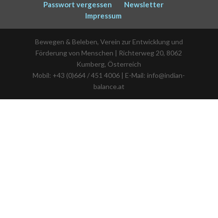
Passwort vergessen
Newsletter
Impressum
Bewegen & Beleben, Verein zur Entwicklung und
Förderung von Menschen | Richterweg 20, 8062
Kumberg, Österreich
Mobil: +43 (0)664 / 451 4006 | E-Mail: info@indian-
balance.at