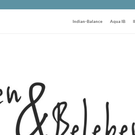
Indian-Balance
Aqua IB
I