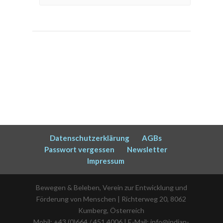
Datenschutzerklärung
AGBs
Passwort vergessen
Newsletter
Impressum
Bewegen & Beleben, Verein zur Entwicklung und
Förderung von Menschen | Richterweg 20, 8062
Kumberg, Österreich
Mobil: +43 (0)664 / 451 4006 | E-Mail: info@indian-