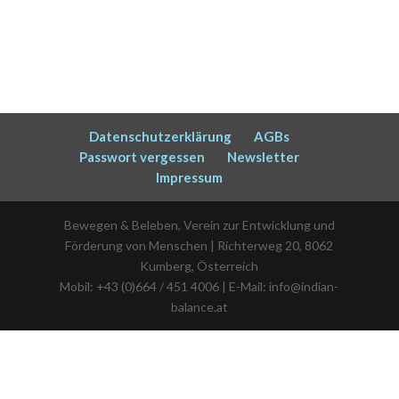
Datenschutzerklärung
AGBs
Passwort vergessen
Newsletter
Impressum
Bewegen & Beleben, Verein zur Entwicklung und
Förderung von Menschen | Richterweg 20, 8062
Kumberg, Österreich
Mobil: +43 (0)664 / 451 4006 | E-Mail: info@indian-
balance.at