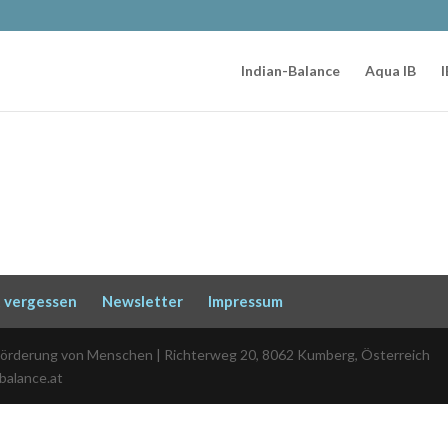
Indian-Balance
Aqua IB
I
 vergessen
Newsletter
Impressum
Förderung von Menschen | Richterweg 20, 8062 Kumberg, Österreich
-balance.at