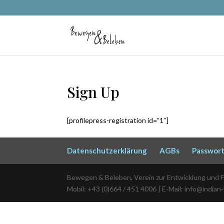
Sign Up
[profilepress-registration id=”1″]
Datenschutzerklärung
AGBs
Passwort
Bewegen & Beleben, Verein zur Entwicklung und 
Mobil: +43 (0)664 / 451 4006 | E-Mail: info@indian