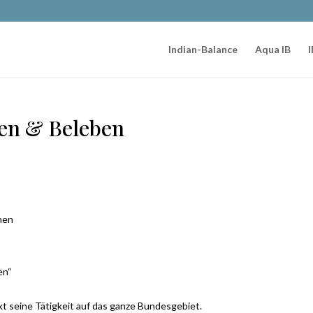
Indian-Balance
Aqua IB
I
en & Beleben
hen
en“
t seine Tätigkeit auf das ganze Bundesgebiet.