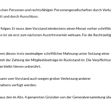
istischen Personen und rechtsfähigen Personengesellschaften durch Verlu
itt und durch Ausschluss.
erfolgen. Er muss dem Vorstand mindestens einen Monat vorher schriftli
so ist sie erst zum nächsten Austrittstermin wirksam. Für die Rechtzeitig
enn dieses trotz zweimaliger schriftlicher Mahnung unter Setzung einer
it der Zahlung der Mitgliedsbeiträge im Rückstand ist. Die Verpflichtu
ge bleibt hievon unberührt.
n kann vom Vorstand auch wegen grober Verletzung anderer
haltens verfügt werden.
 aus den im Abs. 4 genannten Gründen von der Generalversammlung üb