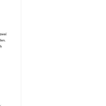
 zwei
den.
ch
e