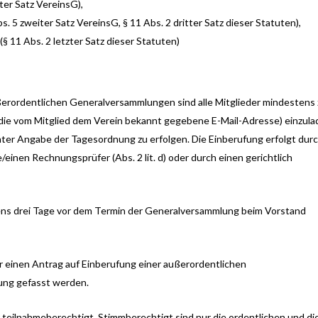
ter Satz VereinsG),
 5 zweiter Satz VereinsG, § 11 Abs. 2 dritter Satz dieser Statuten),
(§ 11 Abs. 2 letzter Satz dieser Statuten)
ßerordentlichen Generalversammlungen sind alle Mitglieder mindestens
n die vom Mitglied dem Verein bekannt gegebene E-Mail-Adresse) einzula
er Angabe der Tagesordnung zu erfolgen. Die Einberufung erfolgt dur
ie/einen Rechnungsprüfer (Abs. 2 lit. d) oder durch einen gerichtlich
ns drei Tage vor dem Termin der Generalversammlung beim Vorstand
 einen Antrag auf Einberufung einer außerordentlichen
ung gefasst werden.
 teilnahmeberechtigt. Stimmberechtigt sind nur die ordentlichen und di