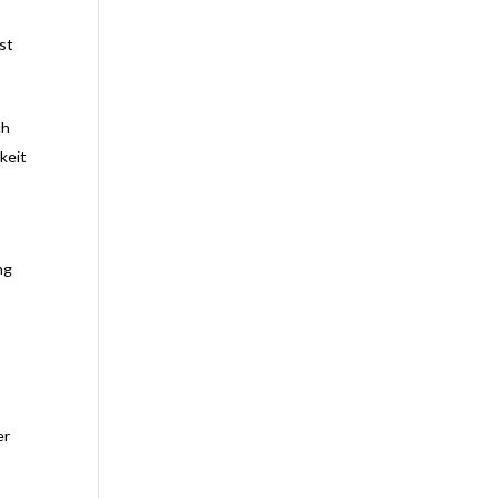
st
ch
keit
ng
er