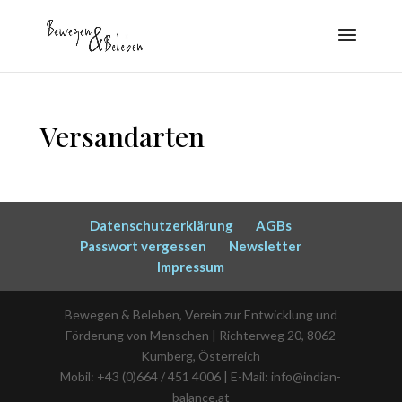
Versandarten
Datenschutzerklärung
AGBs
Passwort vergessen
Newsletter
Impressum
Bewegen & Beleben, Verein zur Entwicklung und
Förderung von Menschen | Richterweg 20, 8062
Kumberg, Österreich
Mobil: +43 (0)664 / 451 4006 | E-Mail: info@indian-
balance.at