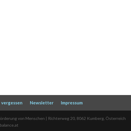
 vergessen
Newsletter
Impressum
Förderung von Menschen | Richterweg 20, 8062 Kumberg, Österreich
-balance.at