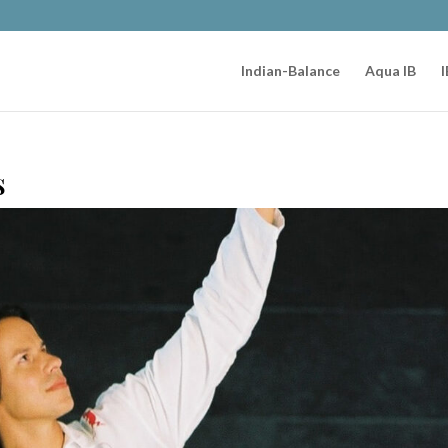
Indian-Balance
Aqua IB
I
s