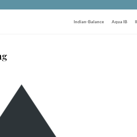
Indian-Balance
Aqua IB
I
ng