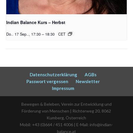
Indian Balance Kurs – Herbst
Do.. 17 Sep.., 17:30
–
18:30
CET
Datenschutzerklärung
AGBs
Passwort vergessen
Newsletter
Impressum
Bewegen & Beleben, Verein zur Entwicklung und
Förderung von Menschen | Richterweg 20, 8062
Kumberg, Österreich
Mobil: +43 (0)664 / 451 4006 | E-Mail: info@indian-
balance.at