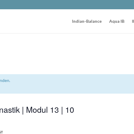
Indian-Balance
Aqua IB
I
unden.
astik | Modul 13 | 10
ST