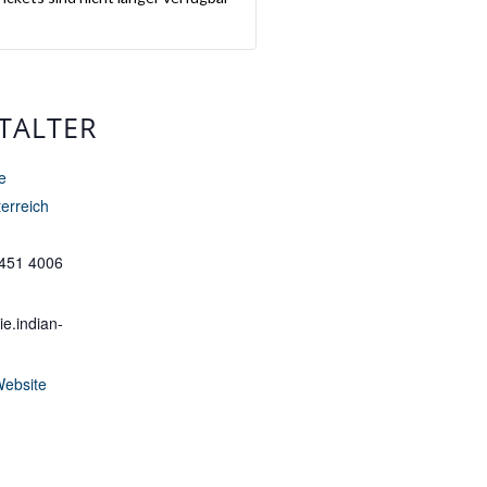
TALTER
e
erreich
 451 4006
e.indian-
Website