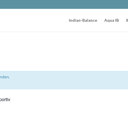
Indian-Balance
Aqua IB
I
unden.
ortiv