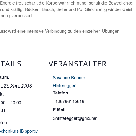
 Energie frei, schärft die Körperwahrnehmung, schult die Beweglichkeit,
n und kräftigt Rücken, Bauch, Beine und Po. Gleichzeitig wir der Geist
nnung verbessert.
sik wird eine intensive Verbindung zu den einzelnen Übungen
TAILS
VERANSTALTER
tum:
Susanne Renner-
.. 27. Sep.. 2018
Hinteregger
Telefon
it:
+436766145616
:00 – 20:00
E-Mail
EST
Shinteregger@gmx.net
rien:
chenkurs IB sportiv