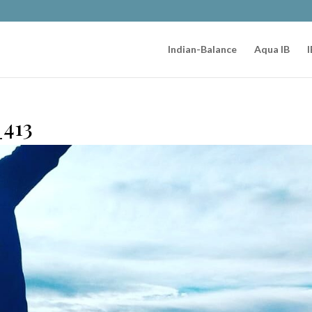
Indian-Balance
Aqua IB
I
_413