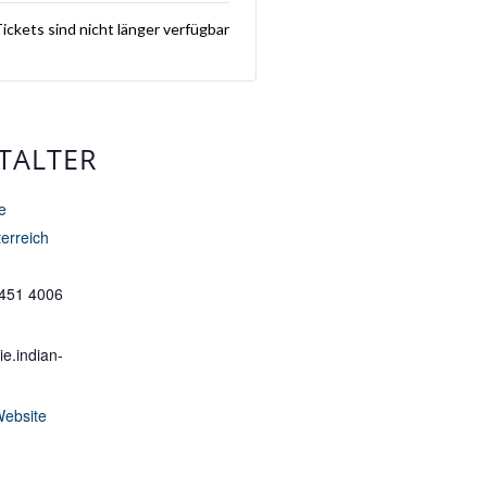
ickets sind nicht länger verfügbar
TALTER
e
erreich
 451 4006
e.indian-
Website