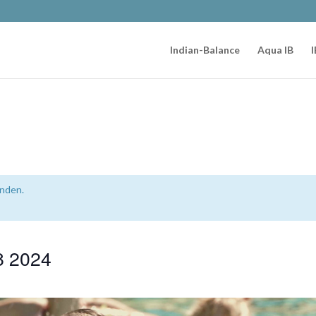
Indian-Balance
Aqua IB
I
unden.
8 2024