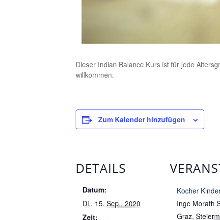
Dieser Indian Balance Kurs ist für jede Alter
willkommen.
Zum Kalender hinzufügen
DETAILS
VERANS
Datum:
Kocher Kinde
Di.. 15. Sep.. 2020
Inge Morath 
Graz
,
Steierm
Zeit: