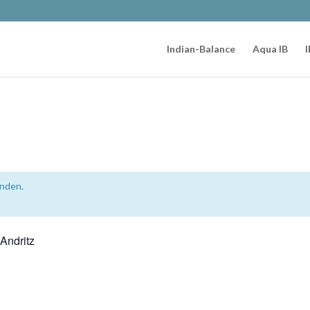
Indian-Balance
Aqua IB
I
unden.
Andritz