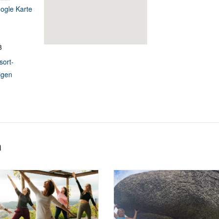
ogle Karte
3
sort-
igen
n