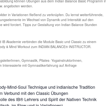
usbildung können Übungen aus dem Indian Balance Basic Programm i
sw. angeboten werden.
ilder in Variationen fließend zu verknüpfen. Du lernst weiterführende,
ungselemente im Wechsel von Dynamik und Intensität auf den
 wird forciert. Tipps zur Gestaltung von Indian Balance Stunden
 IB Akademie verbinden die Module Basic und Classic zu einem
he Body & Mind Workout zum INDIAN BALANCE® INSTRUCTOR.
sleiterInnen, Gymnastik, Pilates- YogainstruktorInnen,
n Interessierte mit Gymnastikerfahrung auf Anfrage
ody-Mind-Soul Technique und indianische Tradition
im Verbund mit den Classic Übungen
Rolle des IB® Lehrers und Spirit der Nativen Technik
tisch, im Flow und in Variationen)