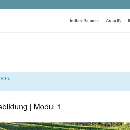
Indian-Balance
Aqua IB
I
unden.
sbildung | Modul 1