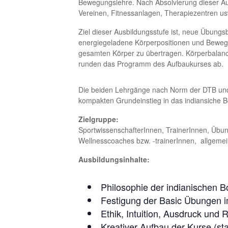
Bewegungslehre. Nach Absolvierung dieser A
Vereinen, Fitnessanlagen, Therapiezentren u
Ziel dieser Ausbildungsstufe ist, neue Übungsb
energiegeladene Körperpositionen und Beweg
gesamten Körper zu übertragen. Körperbalance
runden das Programm des Aufbaukurses ab.
Die beiden Lehrgänge nach Norm der DTB und
kompakten Grundeinstieg in das indiansic
Zielgruppe:
SportwissenschafterInnen, TrainerInnen, Übung
Wellnesscoaches bzw. -trainerInnen, allgemei
Ausbildungsinhalte:
Philosophie der indianischen B
Festigung der Basic Übungen 
Ethik, Intuition, Ausdruck und 
Kreativer Aufbau der Kurse (sta