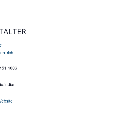
TALTER
e
erreich
 451 4006
e.indian-
Website