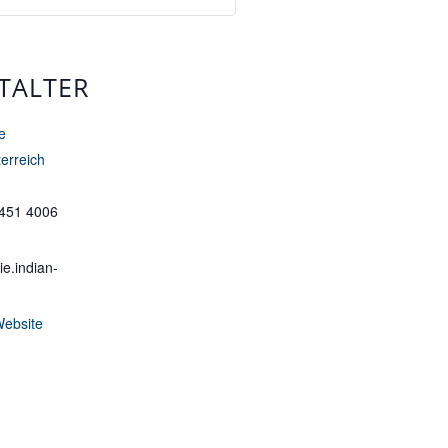
TALTER
e
erreich
 451 4006
e.indian-
Website