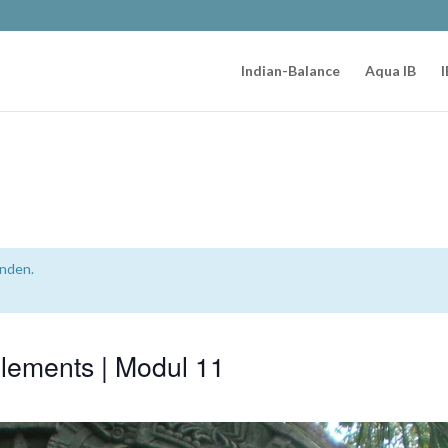
Indian-Balance
Aqua IB
I
unden.
Elements | Modul 11
T