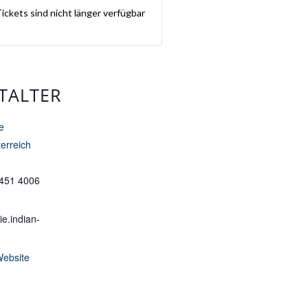
ickets sind nicht länger verfügbar
TALTER
e
erreich
 451 4006
e.indian-
Website