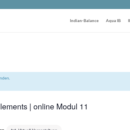
Indian-Balance
Aqua IB
I
unden.
lements | online Modul 11