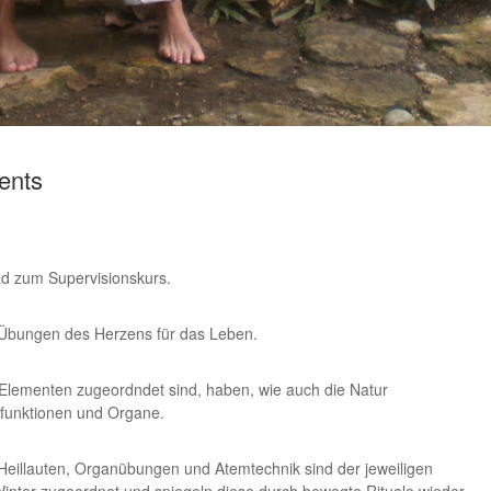
ents
ad zum Supervisionskurs.
 Übungen des Herzens für das Leben.
er Elementen zugeordndet sind, haben, wie auch die Natur
rfunktionen und Organe.
Heillauten, Organübungen und Atemtechnik sind der jeweiligen
Winter zugeordnet und spiegeln diese durch bewegte Rituale wieder.