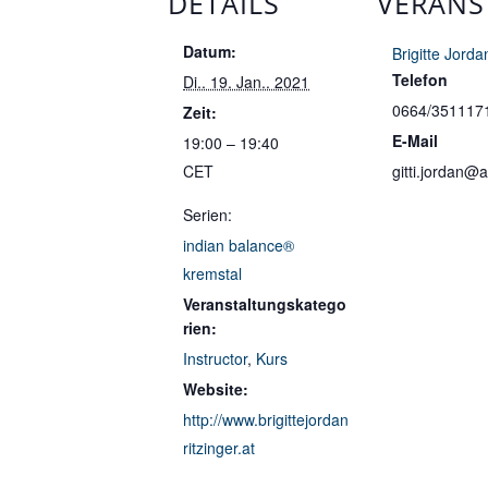
DETAILS
VERANS
Datum:
Brigitte Jorda
Telefon
Di.. 19. Jan.. 2021
0664/351117
Zeit:
E-Mail
19:00 – 19:40
CET
gitti.jordan@
Serien:
indian balance®
kremstal
Veranstaltungskatego
rien:
Instructor
,
Kurs
Website:
http://www.brigittejordan
ritzinger.at