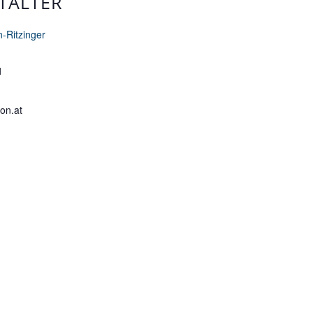
TALTER
n-Ritzinger
1
aon.at