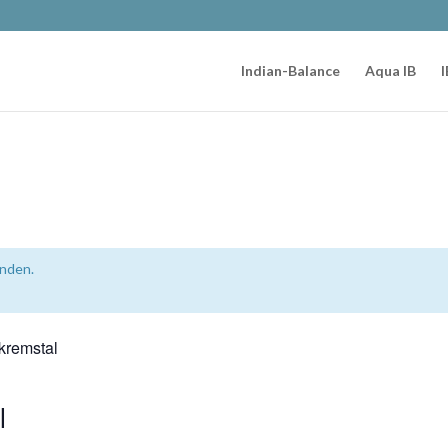
Indian-Balance
Aqua IB
I
unden.
kremstal
l