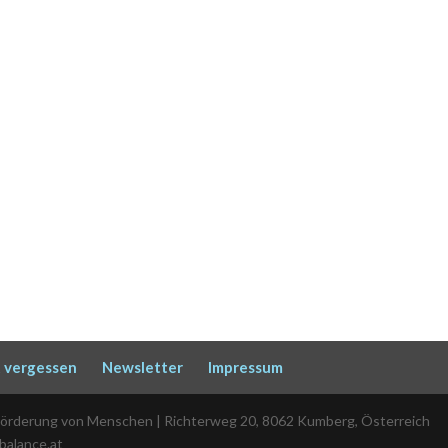
 vergessen
Newsletter
Impressum
Förderung von Menschen | Richterweg 20, 8062 Kumberg, Österreich
-balance.at