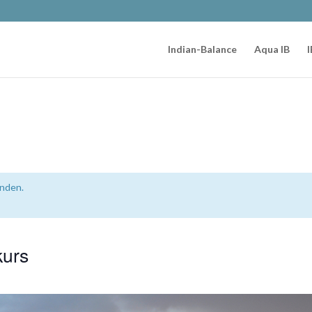
Indian-Balance
Aqua IB
I
unden.
kurs