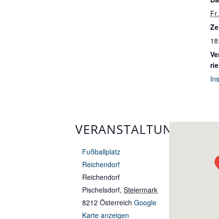
Fr.
Ze
18
Ve
rie
In
VERANSTALTUNGSORT
Fußballplatz
Reichendorf
Reichendorf
Pischelsdorf
,
Steiermark
8212
Österreich
Google
Karte anzeigen