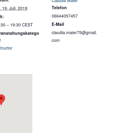
Claudia Maier
Telefon
. 19. Juli. 2019
06644057457
it:
E-Mail
:30 – 19:30
CEST
claudia.maier75@gmail.
ranstaltungskatego
:
com
structor