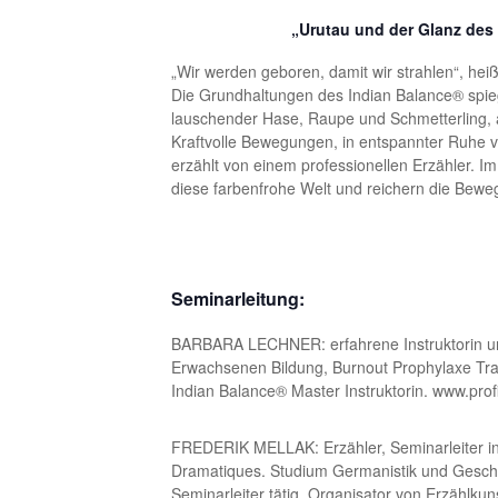
„Urutau und der Glanz des
„Wir werden geboren, damit wir strahlen“, hei
Die Grundhaltungen des Indian Balance® spiege
lauschender Hase, Raupe und Schmetterlin
Kraftvolle Bewegungen, in entspannter Ruhe vo
erzählt von einem professionellen Erzähler.
diese farbenfrohe Welt und reichern die Bewe
Seminarleitung:
BARBARA LECHNER: erfahrene Instruktorin und A
Erwachsenen Bildung, Burnout Prophylaxe Tra
Indian Balance® Master Instruktorin. www.prof
FREDERIK MELLAK: Erzähler, Seminarleiter in 
Dramatiques. Studium Germanistik und Geschich
Seminarleiter tätig, Organisator von Erzählkun