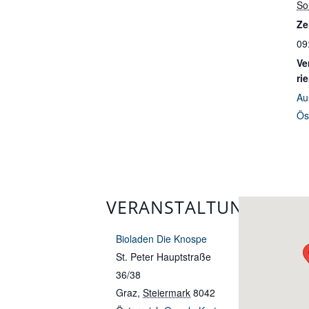
So
Ze
09
Ve
ri
Au
Ös
VERANSTALTUNGSORT
Bioladen Die Knospe
St. Peter Hauptstraße
36/38
Graz
,
Steiermark
8042