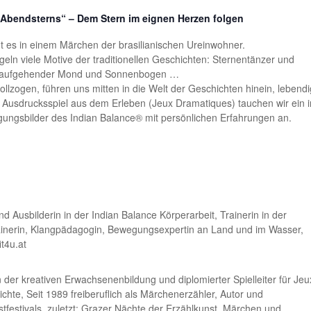
 Abendsterns“ – Dem Stern im eignen Herzen folgen
ßt es in einem Märchen der brasilianischen Ureinwohner.
ln viele Motive der traditionellen Geschichten: Sternentänzer und
g, aufgehender Mond und Sonnenbogen …
llzogen, führen uns mitten in die Welt der Geschichten hinein, lebend
 Im Ausdrucksspiel aus dem Erleben (Jeux Dramatiques) tauchen wir ein 
gungsbilder des Indian Balance® mit persönlichen Erfahrungen an.
usbilderin in der Indian Balance Körperarbeit, Trainerin in der
inerin, Klangpädagogin, Bewegungsexpertin an Land und im Wasser,
it4u.at
der kreativen Erwachsenenbildung und diplomierter Spielleiter für Jeu
te, Seit 1989 freiberuflich als Märchenerzähler, Autor und
stfestivals, zuletzt: Grazer Nächte der Erzählkunst, Märchen und