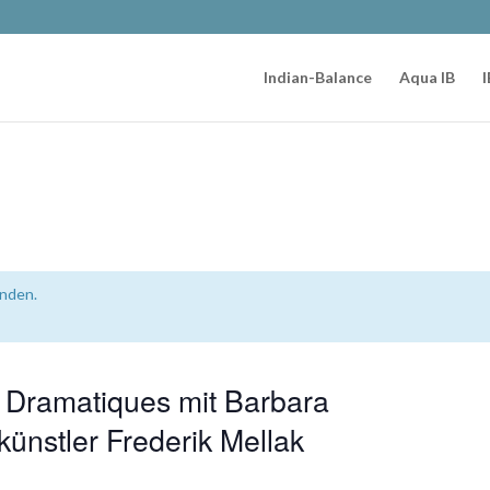
Indian-Balance
Aqua IB
I
unden.
 Dramatiques mit Barbara
ünstler Frederik Mellak