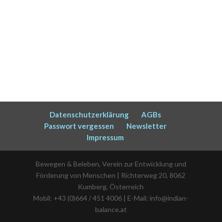
Datenschutzerklärung
AGBs
Passwort vergessen
Newsletter
Impressum
Bewegen & Beleben, Verein zur Entwicklung und
Förderung von Menschen | Richterweg 20, 8062
Kumberg, Österreich
Mobil: +43 (0)664 / 451 4006 | E-Mail: info@indian-
balance.at